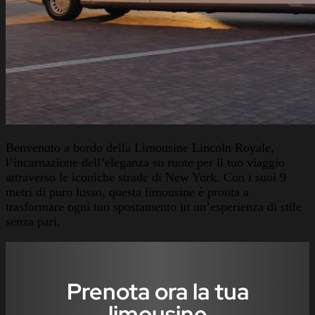
Benvenuto a bordo della Limousine Lincoln Royale,
l’incarnazione dell’eleganza su ruote per il tuo viaggio
attraverso le iconiche strade di New York. Con i suoi 9
metri di puro lusso, questa limousine è pronta a
trasformare ogni tuo spostamento in un’esperienza di stile
senza pari.
Prenota ora la tua
limousine