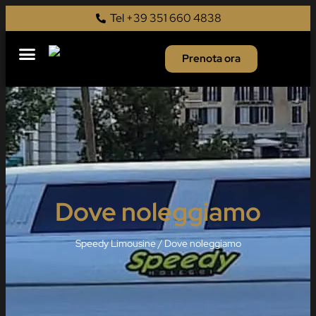
Tel +39 351 660 4838
Prenota ora
Dove noleggiamo
Speedy Limousine
/
Dove noleggiamo