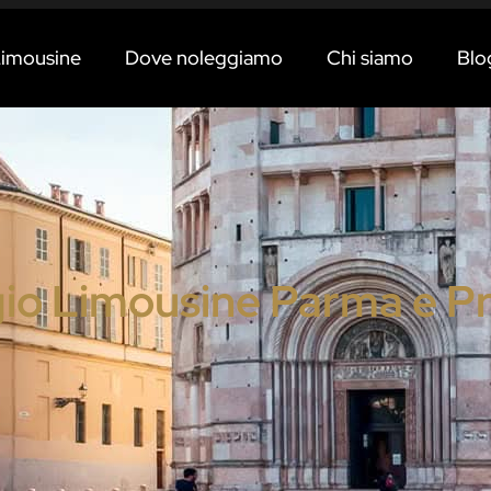
imousine
Dove noleggiamo
Chi siamo
Blo
io Limousine Parma e Pr