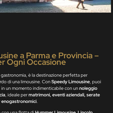
sine a Parma e Provincia –
per Ogni Occasione
e gastronomia, è la destinazione perfetta per
ordo di una limousine. Con
Speedy Limousine
, puoi
o in un momento indimenticabile con un
noleggio
cia
, ideale per
matrimoni, eventi aziendali, serate
our enogastronomici
.
 con una flotta di
Hummer Limousine, Lincoln