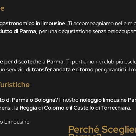
ne
gastronomico in limousine
. Ti accompagniamo nelle mig
ciutto di Parma
, per una degustazione senza preoccuparti
ne per discoteche a Parma
. Ti portiamo nei club più esc
un servizio di
transfer andata e ritorno
per garantirti il 
Turistiche
rto di Parma o Bologna
? Il nostro
noleggio limousine P
mensi, la Reggia di Colorno e il Castello di Torrechiara
.
Perché Sceglie