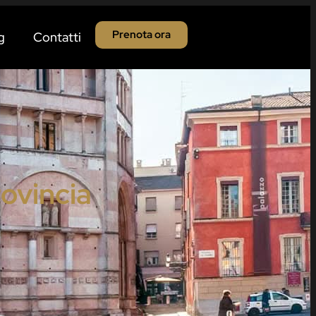
Prenota ora
g
Contatti
ovincia