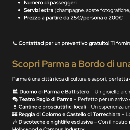
Numero di passeggeri
Servizi extra
(champagne, soste fotografiche,
Prezzo a partire da 25€/persona o 200€
📞
Contattaci per un preventivo gratuito!
Ti forni
Scopri Parma a Bordo di un
Parma è una città ricca di cultura e sapori, perfett
🏛️
Duomo di Parma e Battistero
– Un gioiello arc
🎭
Teatro Regio di Parma
– Perfetto per un arrivo
🍷
Cantine e prosciuttifici locali
– Un’esperienza u
🏰
Reggia di Colorno e Castello di Torrechiara
– Lo
🎶
Discoteche e nightlife esclusiva
– Con il nostro
Hollywood e Campus Industry
.