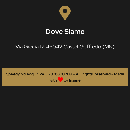
Dove Siamo
Via Grecia 17, 46042 Castel Goffredo (MN)
Speedy Noleggi P.IVA 02336830209 - All Rights Reserved - Made
with
by
Insane