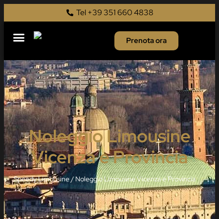
Tel +39 351 660 4838
Prenota ora
Noleggio Limousine
Vicenza e Provincia
Speedy Limousine
/
Noleggio Limousine Vicenza e Provincia