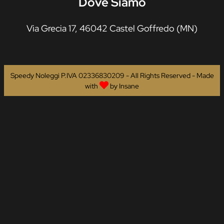
Dove Siamo
Via Grecia 17, 46042 Castel Goffredo (MN)
Speedy Noleggi P.IVA 02336830209 - All Rights Reserved - Made
with
by
Insane